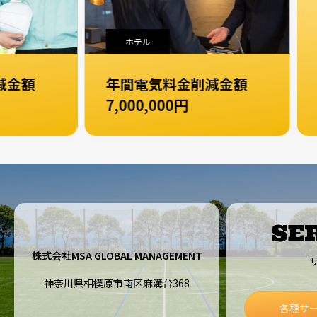
ホテル
パ
額
年間電気料金削減金額
年
7,000,000円
35,
SE
株式会社MSA GLOBAL MANAGEMENT
神奈川県相模原市南区麻溝台368
各種サ