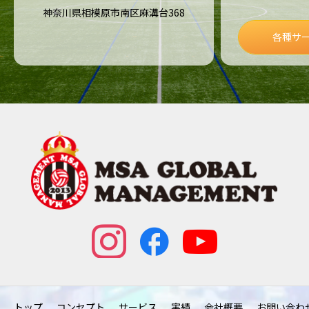
神奈川県相模原市南区麻溝台368
各種サ
トップ
コンセプト
サービス
実績
会社概要
お問い合わ