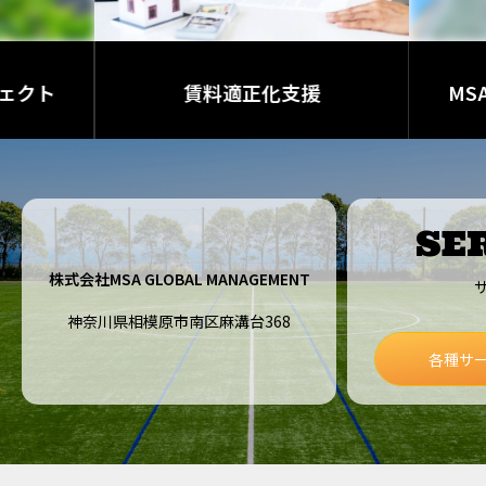
ェクト
賃料適正化支援
MS
SE
株式会社MSA GLOBAL MANAGEMENT
神奈川県相模原市南区麻溝台368
各種サ