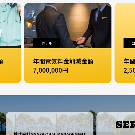
ホテル
ゴ
額
年間電気料金削減金額
年
7,000,000円
2,5
SE
株式会社MSA GLOBAL MANAGEMENT