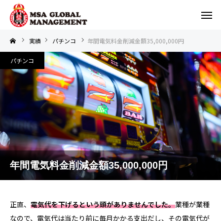
実績
パチンコ
年間電気料金削減金額35,000,000円
パチンコ
年間電気料金削減金額35,000,000円
正直、
電気代を下げるという頭がありませんでした。
業種が業種
なので、電気代は当たり前に毎月かかる支出だし、その電気代が