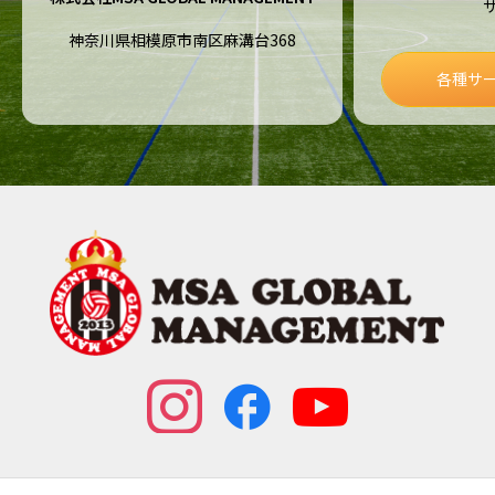
神奈川県相模原市南区麻溝台368
各種サ